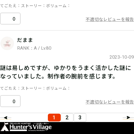
てごたえ
ストーリー
ボリューム
0
不適切なレビューを報告
だまま
RANK：A / Lv.80
2023-10-09
謎は易しめですが、ゆかりをうまく活かした謎に
なっていました。制作者の腕前を感じます。
てごたえ
ストーリー
ボリューム
0
不適切なレビューを報告
1
2
3