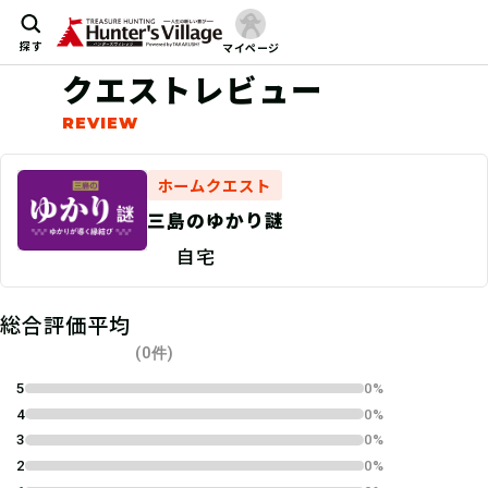
探す
マイページ
クエストレビュー
ホームクエスト
三島のゆかり謎
自宅
総合評価平均
(0件)
5
0%
4
0%
3
0%
2
0%