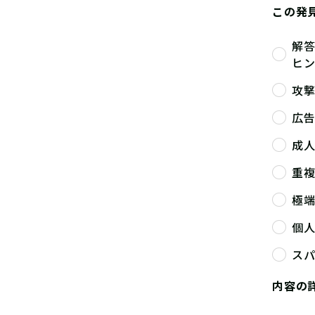
この発
解
ヒ
攻
広
成
重
極
個
ス
内容の