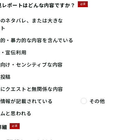
見レポートはどんな内容ですか？
必須
答のネタバレ、または大きな
ント
撃的・暴力的な内容を含んでいる
告・宣伝利用
人向け・センシティブな内容
複投稿
端にクエストと無関係な内容
人情報が記載されている
その他
パムと思われる
詳細
必須