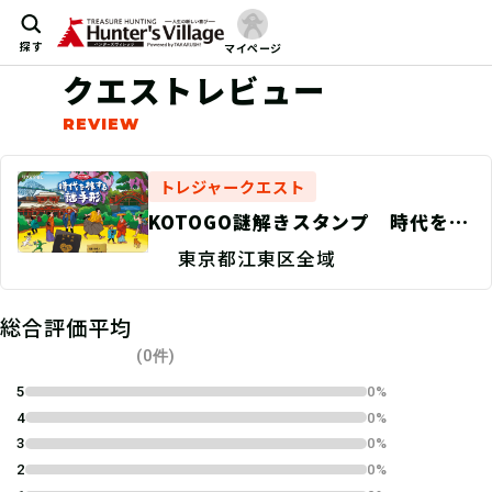
探す
マイページ
クエストレビュー
トレジャークエスト
KOTOGO謎解きスタンプ 時代を旅
する謎手形〜深川コース〜
東京都江東区全域
総合評価平均
(0件)
5
0%
4
0%
3
0%
2
0%