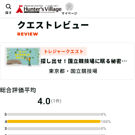
探す
マイページ
クエストレビュー
トレジャークエスト
探し出せ！国立競技場に眠る秘密の
宝
東京都・国立競技場
総合評価平均
4.0
(1件)
5
0%
4
100%
3
0%