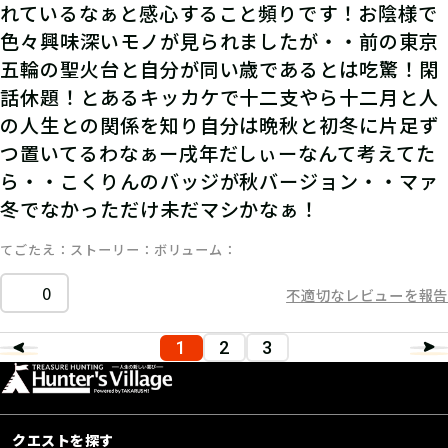
れているなぁと感心すること頻りです！お陰様で
色々興味深いモノが見られましたが・・前の東京
五輪の聖火台と自分が同い歳であるとは吃驚！閑
話休題！とあるキッカケで十二支やら十二月と人
の人生との関係を知り自分は晩秋と初冬に片足ず
つ置いてるわなぁー戌年だしぃーなんて考えてた
ら・・こくりんのバッジが秋バージョン・・マァ
冬でなかっただけ未だマシかなぁ！
てごたえ
ストーリー
ボリューム
0
不適切なレビューを報告
1
2
3
クエストを探す