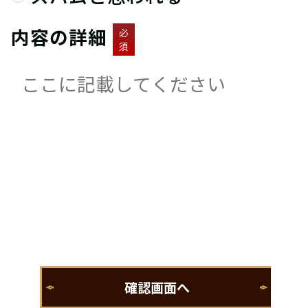
内容の詳細
必
須