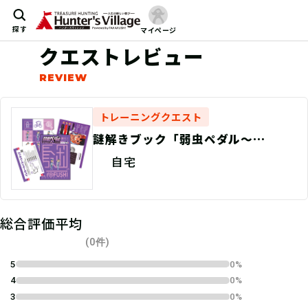
探す
マイページ
クエストレビュー
トレーニングクエスト
謎解きブック「弱虫ペダル〜
Victory Road〜」京都伏見ver.
自宅
総合評価平均
(0件)
5
0%
4
0%
3
0%