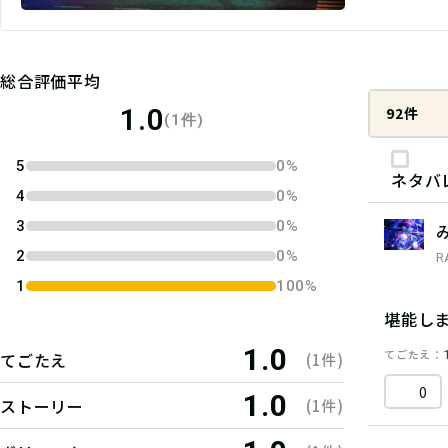
総合評価平均
1.0
92件
(1件)
5
0%
ネタバ
4
0%
3
0%
2
0%
R
1
100%
堪能し
1.0
てごたえ
てごたえ
(1件)
0
1.0
ストーリー
(1件)