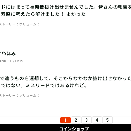
ードにはまって長時間抜け出せませんでした。皆さんの報告を
に素直に考えたら解けました！ よかった
ストーリー
ボリューム
さわほみ
ANK：L / Lv.19
0で違うものを連想して、そこからなかなか抜け出せなかった
いではない。ミスリードではあるけれど。
ストーリー
ボリューム
1
2
3
4
5
コインショップ