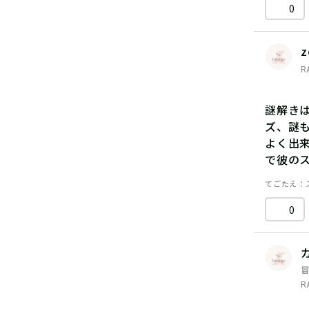
0
z
R
謎解き
ズ、謎
よく出
で彼の
てごたえ
0
R