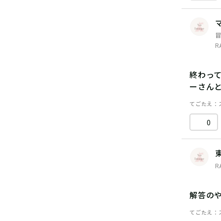
R
終わって
ーさん
てごたえ
0
R
解答の
てごたえ