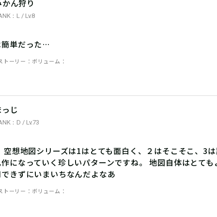
みかん狩り
ANK：L / Lv.8
は簡単だった…
ストーリー
ボリューム
まっじ
ANK：D / Lv.73
 空想地図シリーズは1はとても面白く、２はそこそこ、3は
凡作になっていく珍しいパターンですね。 地図自体はとても
用できずにいまいちなんだよなあ
ストーリー
ボリューム