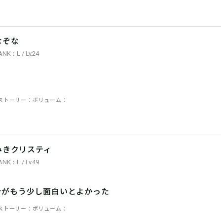
なぞな
ANK：L / Lv.24
ストーリー
ボリューム
みきクリスティ
ANK：L / Lv.49
分がもう少し面白いとよかった
ストーリー
ボリューム