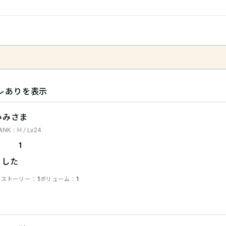
レありを表示
みみさま
ANK：H / Lv.24
1
ました
ストーリー
ボリューム
1
1
1