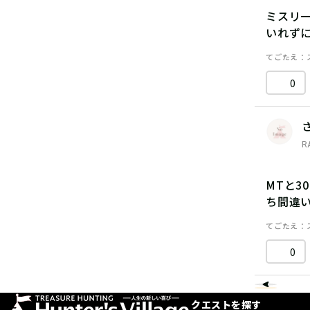
ミスリ
いれず
てごたえ
0
R
MTと3
ち間違
てごたえ
0
クエストを探す