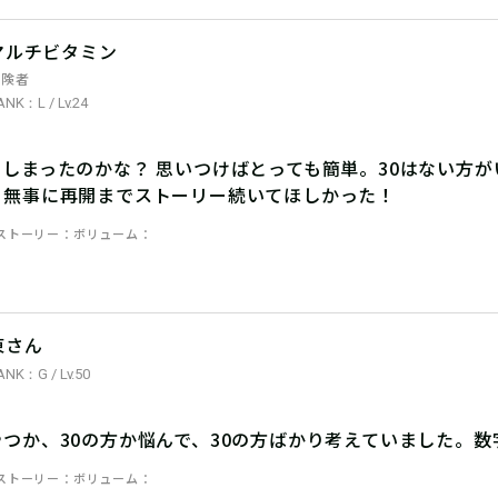
マルチビタミン
冒険者
ANK：L / Lv.24
しまったのかな？ 思いつけばとっても簡単。30はない方が
と無事に再開までストーリー続いてほしかった！
ストーリー
ボリューム
東さん
ANK：G / Lv.50
やつか、30の方か悩んで、30の方ばかり考えていました。
ストーリー
ボリューム