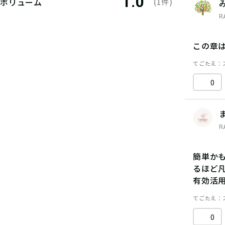
1.0
ボリューム
(1件)
R
この章
てごたえ
0
R
簡単かも
るほど
有効活
てごたえ
0