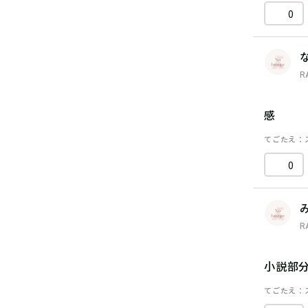
0
R
感
てごたえ
0
R
小説部
てごたえ