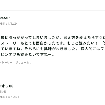
ecser
ANK：I / Lv.24
は最初引っかかってしまいましたが、考え方を変えたらすぐに
もストーリーもとても面白かったです。もっと読みたい！ 
来ていますね。そちらにも興味がわきました。 個人的には
スピンオフも読みたいですねー。
ストーリー
ボリューム
カオリ08
冒険者
ANK：G / Lv.24