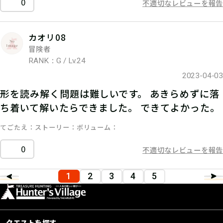
0
不適切なレビューを報告
カオリ08
冒険者
RANK：G / Lv.24
2023-04-03
形を読み解く問題は難しいです。 あきらめずに落
ち着いて解いたらできました。 できてよかった。
てごたえ
ストーリー
ボリューム
0
不適切なレビューを報告
1
2
3
4
5
クエストを探す