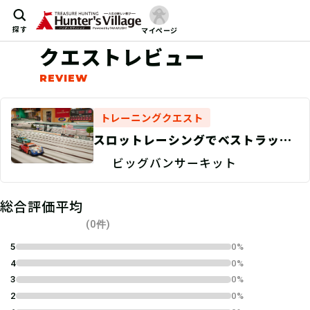
探す
マイページ
クエストレビュー
トレーニングクエスト
スロットレーシングでベストラップ
を叩き出せ！
ビッグバンサーキット
総合評価平均
(0件)
5
0%
4
0%
3
0%
2
0%