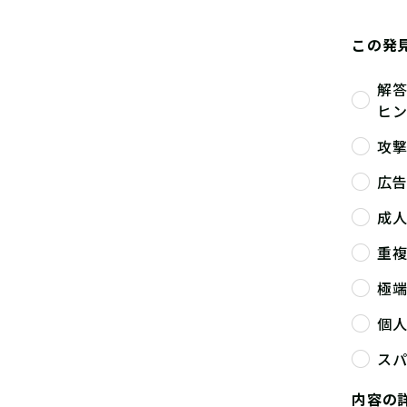
この発
解
ヒ
攻
広
成
重
極
個
ス
内容の