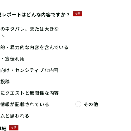
見レポートはどんな内容ですか？
必須
答のネタバレ、または大きな
ント
撃的・暴力的な内容を含んでいる
告・宣伝利用
人向け・センシティブな内容
複投稿
端にクエストと無関係な内容
人情報が記載されている
その他
パムと思われる
詳細
必須