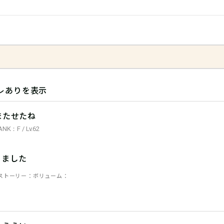
レありを表示
またせたね
ANK：F / Lv.62
きました
ストーリー
ボリューム