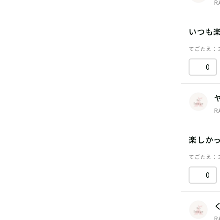
R
いつも
てごたえ
0
R
楽しか
てごたえ
0
R