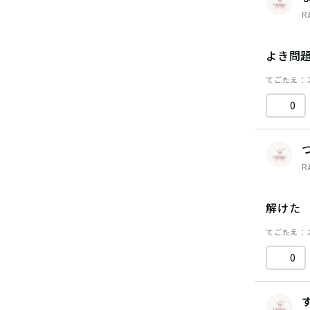
R
よき問
てごたえ
0
R
解けた
てごたえ
0