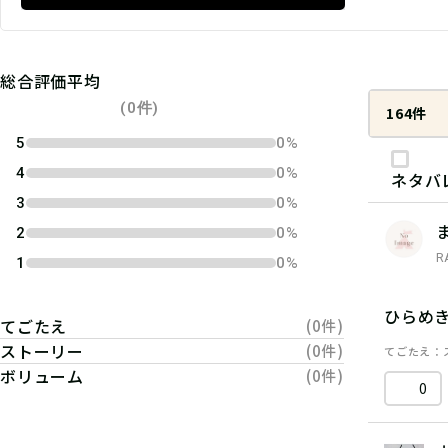
総合評価平均
(0件)
164件
5
0%
4
0%
ネタバ
3
0%
2
0%
R
1
0%
ひらめ
てごたえ
(0件)
ストーリー
(0件)
てごたえ
ボリューム
(0件)
0