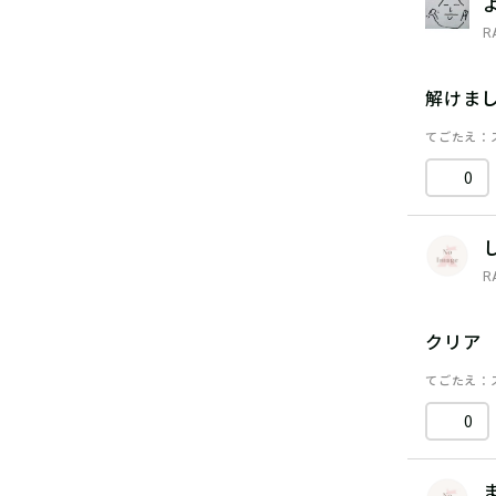
R
解けま
てごたえ
0
R
クリア
てごたえ
0