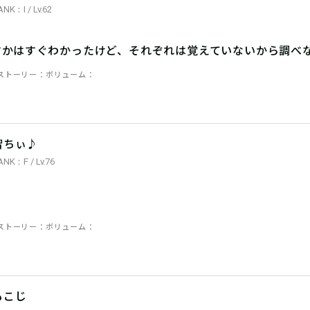
ANK：I / Lv.62
すかはすぐわかったけど、それぞれは覚えていないから調べ
ストーリー
ボリューム
智ちぃ♪
ANK：F / Lv.76
！
ストーリー
ボリューム
もこじ