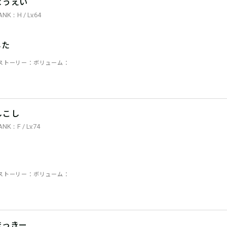
ようえい
ANK：H / Lv.64
した
ストーリー
ボリューム
しこし
ANK：F / Lv.74
ストーリー
ボリューム
まっきー