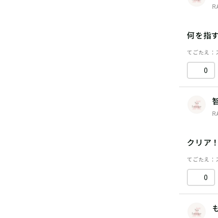
R
何を指
てごたえ
0
R
クリア
てごたえ
0