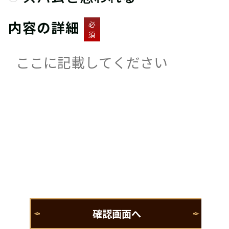
内容の詳細
必
須