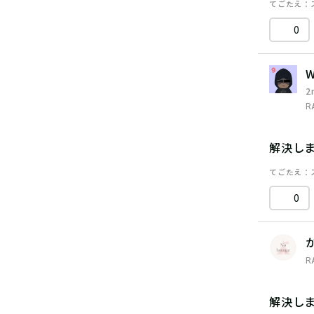
てごたえ
0
2
R
解決し
てごたえ
0
R
解決し