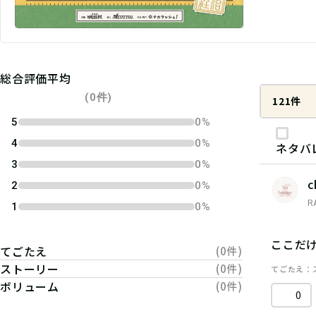
総合評価平均
(0件)
121件
5
0%
4
0%
ネタバ
3
0%
c
2
0%
R
1
0%
ここだ
てごたえ
(0件)
ストーリー
(0件)
てごたえ
ボリューム
(0件)
0