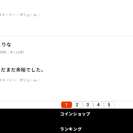
ストーリー
ボリューム
こりな
ANK：A / Lv.81
まだまだ余裕でした。
ストーリー
ボリューム
1
2
3
4
5
コインショップ
ランキング