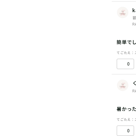
k
R
簡単で
てごたえ
0
R
暑かっ
てごたえ
0