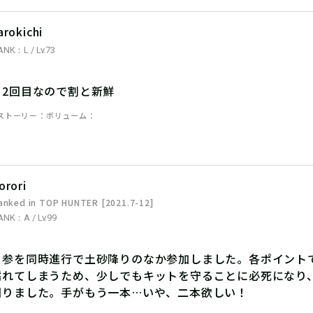
arokichi
ANK：L / Lv.73
り2回目なので割と新鮮
ストーリー
ボリューム
orori
anked in TOP HUNTER [2021.7-12]
ANK：A / Lv.99
・参を同時進行で土砂降りのなか参加しました。各ポイント
濡れてしまうため、少しでもキットを守ることに必死になり
回りました。手がもう一本…いや、二本欲しい！