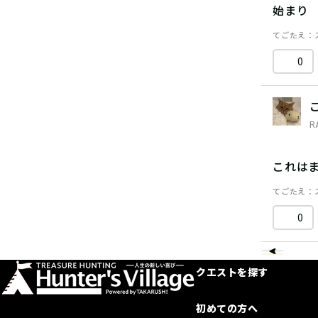
始まり
てごたえ
0
R
これは
てごたえ
0
クエストを探す
初めての方へ