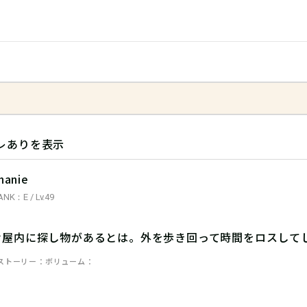
レありを表示
hanie
ANK：E / Lv.49
け屋内に探し物があるとは。外を歩き回って時間をロスして
ストーリー
ボリューム