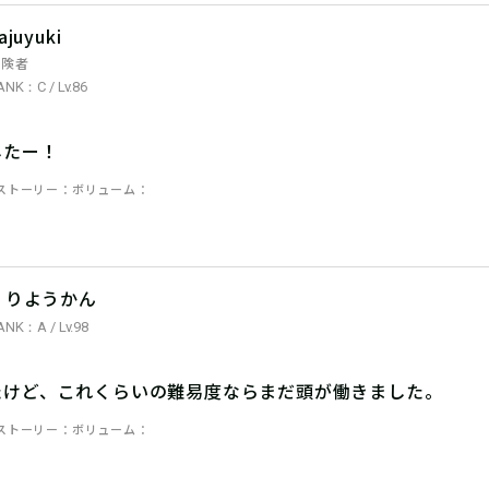
ajuyuki
冒険者
ANK：C / Lv.86
したー！
ストーリー
ボリューム
くりようかん
ANK：A / Lv.98
たけど、これくらいの難易度ならまだ頭が働きました。
ストーリー
ボリューム