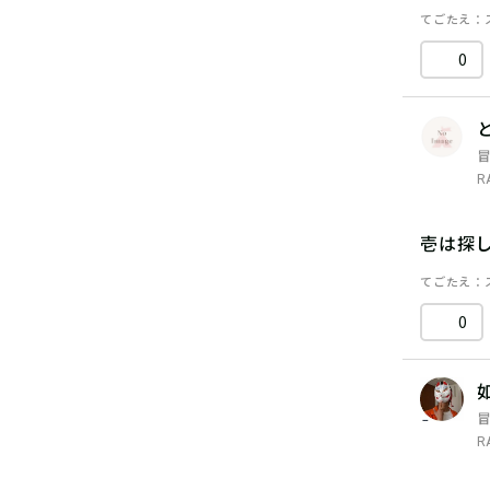
てごたえ
0
R
壱は探
てごたえ
0
R