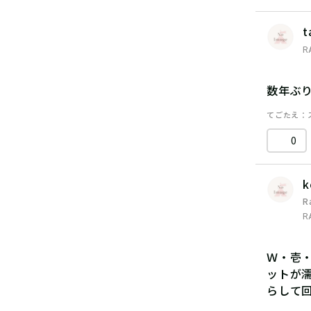
t
R
数年ぶ
てごたえ
0
k
R
R
Ｗ・壱
ットが
らして