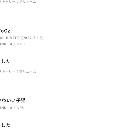
ストーリー
ボリューム
WoOz
nd HUNTER [2022.7-12]
ANK：A / Lv.131
ました
ストーリー
ボリューム
かわいい子猫
ANK：A / Lv.96
ました