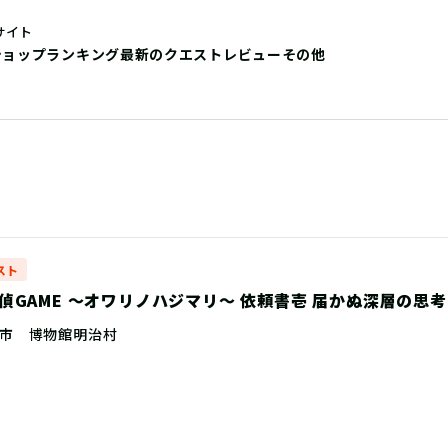
サイト
ショップ
ランキング
最新のクエストレビュー
その他
スト
偵GAME 〜オワリノハジマリ〜 依頼書壱 届かぬ深層の思
市 博物館明治村