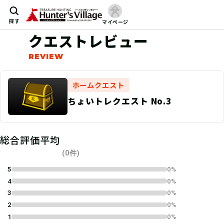
探す
マイページ
クエストレビュー
ホームクエスト
ちょいトレクエスト No.3
総合評価平均
(0件)
5
0%
4
0%
3
0%
2
0%
1
0%