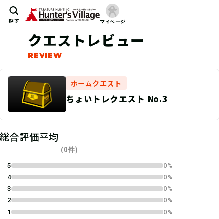
探す
マイページ
クエストレビュー
ホームクエスト
ちょいトレクエスト No.3
総合評価平均
(0件)
5
0%
4
0%
3
0%
2
0%
1
0%