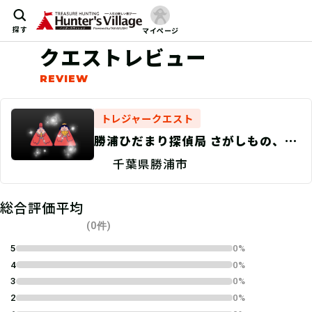
探す
マイページ
クエストレビュー
トレジャークエスト
勝浦ひだまり探偵局 さがしもの、す
べて見つけます！ 商店会編
千葉県勝浦市
総合評価平均
(0件)
5
0%
4
0%
3
0%
2
0%