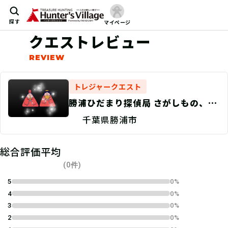
探す
マイページ
クエストレビュー
トレジャークエスト
勝浦ひだまり探偵局 さがしもの、す
べて見つけます！ 商店会編
千葉県勝浦市
総合評価平均
(0件)
5
0%
4
0%
3
0%
2
0%