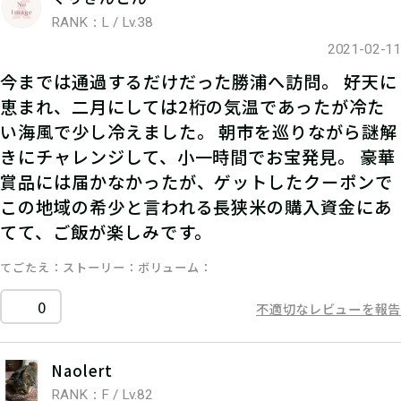
RANK：L / Lv.38
2021-02-11
今までは通過するだけだった勝浦へ訪問。 好天に
恵まれ、二月にしては2桁の気温であったが冷た
い海風で少し冷えました。 朝市を巡りながら謎解
きにチャレンジして、小一時間でお宝発見。 豪華
賞品には届かなかったが、ゲットしたクーポンで
この地域の希少と言われる長狭米の購入資金にあ
てて、ご飯が楽しみです。
てごたえ
ストーリー
ボリューム
0
不適切なレビューを報告
Naolert
RANK：F / Lv.82