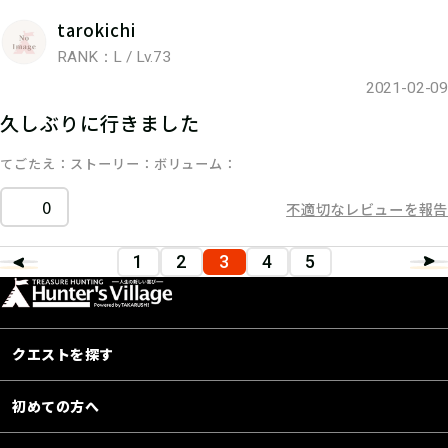
tarokichi
RANK：L / Lv.73
2021-02-09
久しぶりに行きました
てごたえ
ストーリー
ボリューム
0
不適切なレビューを報告
1
2
3
4
5
クエストを探す
初めての方へ