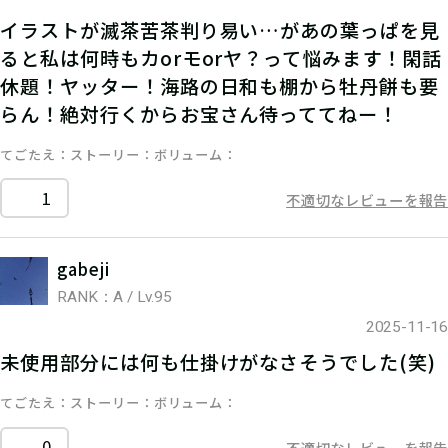
イラストが滅茶苦茶判り易い…があの葉っぱを見
ると私は何時もカorモorヤ？って悩みます！閑話
休題！ヤッター！海路の日和も棚から牡丹餅も要
らん！絶対行くからお宝さん待っててねー！
てごたえ
ストーリー
ボリューム
1
不適切なレビューを報告
gabeji
RANK：A / Lv.95
2025-11-16
未使用部分には何も仕掛けがなさそうでした(笑)
てごたえ
ストーリー
ボリューム
0
不適切なレビューを報告