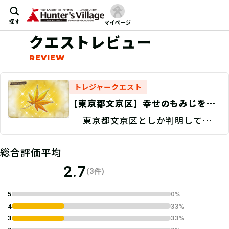
探す
マイページ
クエストレビュー
トレジャークエスト
【東京都文京区】幸せのもみじを探
せ！/捜索地点特定 Discovery
東京都文京区としか判明していな
い。
総合評価平均
2.7
(3件)
5
0%
4
33%
3
33%