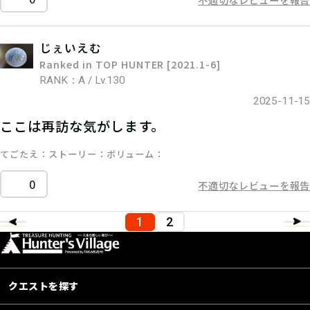
じぇいえむ
Ranked in TOP HUNTER [2021.1-6]
RANK：A / Lv.130
2025-11-15
ここは再訪な気がします。
てごたえ
ストーリー
ボリューム
0
不適切なレビューを報告
1
2
クエストを探す