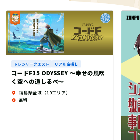
トレ
音声
繭玉
自
6