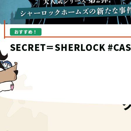
おすすめ！
“究極の宝探し”TECにオブ