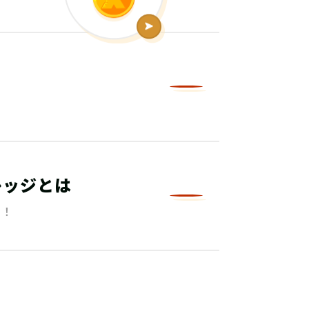
レッジとは
る！