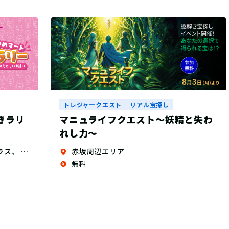
トレジャークエスト
リアル宝探し
と失わ
コードF15 ODYSSEY ～幸せの風吹
く空への道しるべ～
福島県全域（19エリア）
無料