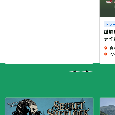
トレーニングクエスト
謎解きARG『シズカの放課後事件フ
ァイル』（制作：繭玉工房）
自宅
2,500 円（税込）+送料