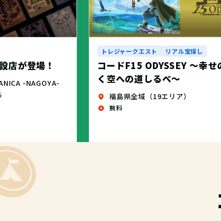
トレジャークエスト
リアル宝探し
設店が登場！
コードF15 ODYSSEY ～幸
く空への道しるべ～
CA -NAGOYA-
る
福島県全域（19エリア）
無料