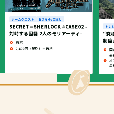
ホームクエスト
おうちde宝探し
SECRET＝SHERLOCK #CASE02 -
トレ
対峙する因縁 2人のモリアーティ-
“究
制度
自宅
2,600円（税込）＋送料
国
無
オ
全