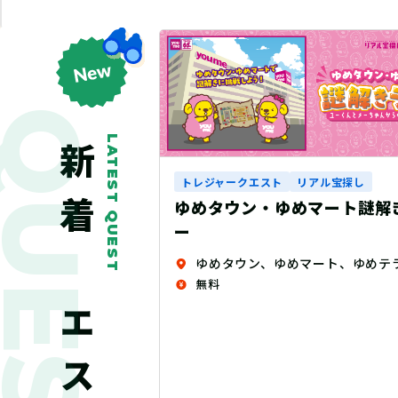
QUEST
LATEST QUEST
新着クエスト
ル宝探し
トレジャークエスト
リアル宝探し
ート謎解きラリ
マニュライフクエスト～妖精
れし力～
ゆめタウン、ゆめマート、ゆめテラス、 ゆめシティ、ゆめモール店内（一部店舗除く）
赤坂周辺エリア
無料