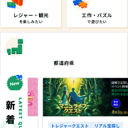
レジャー・観光
工作・パズル
を楽しみたい
で遊びたい
都道府県
から探したい
LATEST QUEST
探し
トレジャークエスト
リアル宝探し