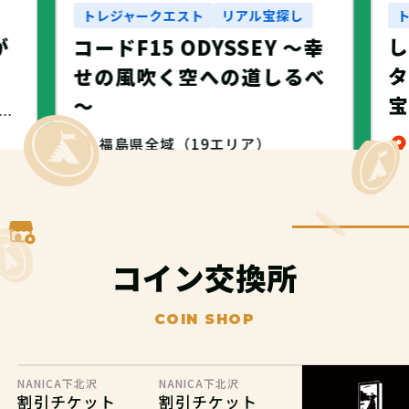
トレジャークエスト
リアル宝探し
が
コードF15 ODYSSEY ～幸
タ
せの風吹く空への道しるべ
～
・名古屋市・NANICA -NAGOYA-
福島県全域（19エリア）
無料
コイン交換所
COIN SHOP
NANICA下北沢
NANICA下北沢
割引チケット
割引チケット