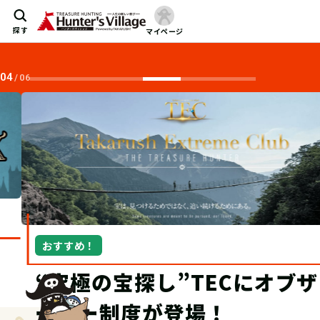
探す
マイページ
04
/
06
おすすめ！
“究極の宝探し”TECにオブザ
ーバー制度が登場！