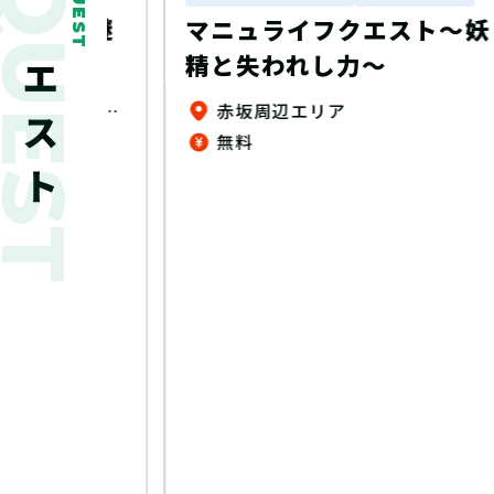
新着クエスト
QUEST
ート謎
マニュライフクエスト～妖
精と失われし力～
ゆめタウン、ゆめマート、ゆめテラス、 ゆめシティ、ゆめモール店内（一部店舗除く）
赤坂周辺エリア
無料