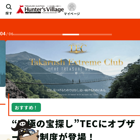
探す
マイページ
04
/
06
おすすめ！
“究極の宝探し”TECにオブザ
ーバー制度が登場！