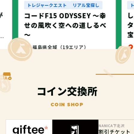
トレジャークエスト
リアル宝探し
が
コードF15 ODYSSEY ～幸
タ
せの風吹く空への道しるべ
～
・名古屋市・NANICA -NAGOYA-
福島県全域（19エリア）
無料
コイン交換所
COIN SHOP
NANICA下北沢
割引チケット