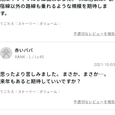
宿線以外の路線も乗れるような規模を期待しま
す。
てごたえ
ストーリー
ボリューム
不適切なレビューを報告
05
抽選に応募
赤いパパ
RANK：L / Lv.45
アンケートに回答し、豪華賞品のあた
2021-10-03
る抽選に応募しよう。
思ったより苦しみました。 まさか、まさか…。
来年もあると期待していいですか？
てごたえ
ストーリー
ボリューム
06
ポイントをGET！
不適切なレビューを報告
ポイントをGET！