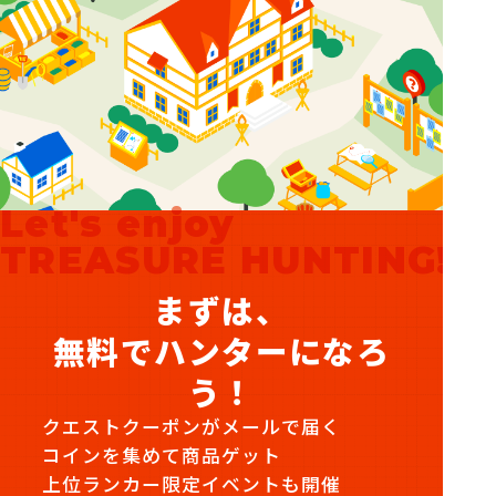
Let's enjoy
TREASURE HUNTING!
まずは、
無料でハンターになろ
う！
クエストクーポンがメールで届く
コインを集めて商品ゲット
上位ランカー限定イベントも開催