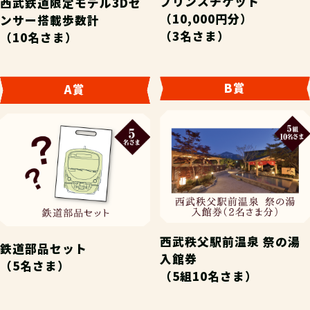
プリンスチケット
西武鉄道限定モデル3Dセ
（10,000円分）
ンサー搭載歩数計
（3名さま）
（10名さま）
B賞
A賞
西武秩父駅前温泉 祭の湯
鉄道部品セット
入館券
（5名さま）
（5組10名さま）