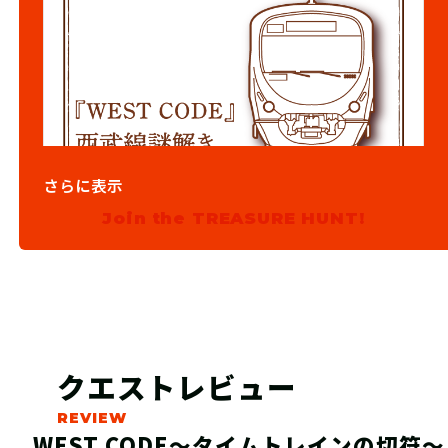
さらに表示
03
電車に乗って捜索
Join the TREASURE HUNT!
電車で移動して駅周辺にある手がかり
を調査しましょう。集めた情報をもと
に参加冊子の謎を解き進めましょう。
クエストレビュー
WEST CODE〜タイムトレインの切符〜