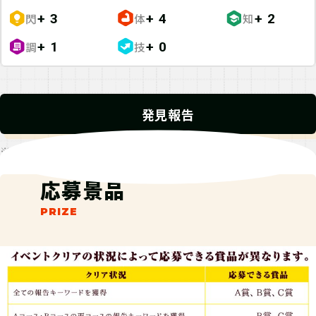
閃
体
知
+ 3
+ 4
+ 2
調
技
+ 1
+ 0
発見報告
※発見報告にGPSを使用するクエストが一部存在します。
応募景品