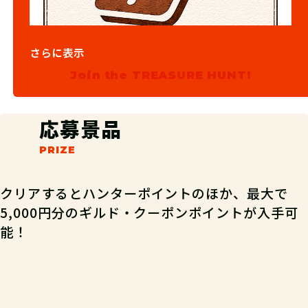
03
手がかりを入手！
さらに表示
Join the TREASURE HUNT!
「スタートキーワード」、次に「クエ
スト開始キーワード」を入力して最初
応募景品
の手がかりをもらおう。
クリアするとハンターポイントのほか、最大で
5,000円分のギルド・クーポンポイントが入手可
能！