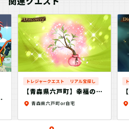
関連クエスト
トレジャークエスト
リアル宝探し
【青森県六戸町】幸福の苗
説
を探せ！Discovery
豆
青森県六戸町or自宅