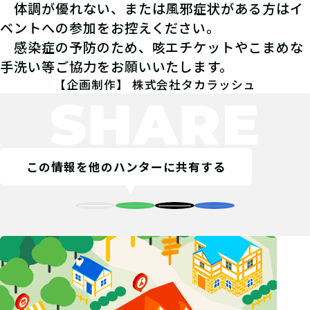
05
現地で宝を発見！
体調が優れない、または風邪症状がある方はイ
ベントへの参加をお控えください。
特定した場所に実際に捜索に行き、指
感染症の予防のため、咳エチケットやこまめな
定の「宝」を発見しよう！
手洗い等ご協力をお願いいたします。
【企画制作】 株式会社タカラッシュ
SHARE
06
ポイントを入手！
この情報を他のハンターに共有する
発見したら、必ず「その場で」発見報
告をしよう！現地から離れた場所で報
告した場合、発見とはならない事を覚
えておこう！