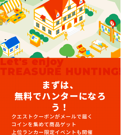
Let's enjoy
TREASURE HUNTING!
まずは、
無料でハンターになろ
う！
クエストクーポンがメールで届く
コインを集めて商品ゲット
上位ランカー限定イベントも開催