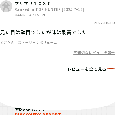
マサマサ１０３０
Ranked in TOP HUNTER [2025.7-12]
06
ステップ6
RANK：A / Lv.120
2022-06-09
クエストミッションをクリアして、発
見た目は駄目でしたが味は最高でした
見報酬をゲット！
てごたえ
ストーリー
ボリューム
不適切なレビューを報告
レビューを全て見る
発見報告