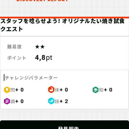
スタッフを唸らせよう! オリジナルたい焼き試食
クエスト
★★
難易度
4,8
pt
ポイント
チャレンジパラメーター
閃
体
知
+ 0
+ 0
+ 0
調
技
+ 0
+ 2
発見報告