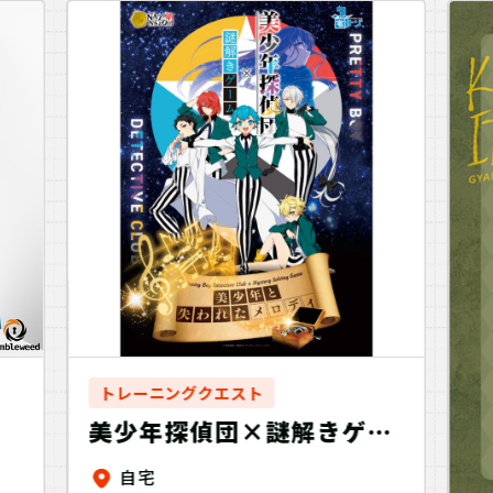
トレーニングクエスト
美少年探偵団×謎解きゲー
ム「美少年と失われたメロ
自宅