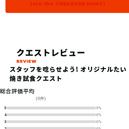
Join the TREASURE HUNT!
施設に電話して予約をしよう！
クエストレビュー
スタッフを唸らせよう! オリジナルたい
焼き試食クエスト
総合評価平均
04
ステップ4
(0件)
5
0%
4
0%
指定の受付場所で、スタッフにクエス
3
0%
トチケットを見せよう！
2
0%