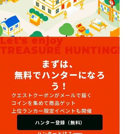
Let's enjoy
TREASURE HUNTING!
まずは、
無料でハンターになろ
う！
クエストクーポンがメールで届く
コインを集めて商品ゲット
上位ランカー限定イベントも開催
ハンター登録（無料）
ハンターとは？