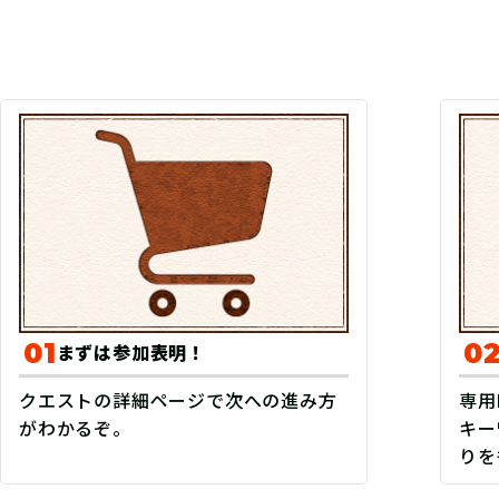
参加の流れ
01
0
まずは参加表明！
クエストの詳細ページで次への進み方
専用
がわかるぞ。
キー
りを