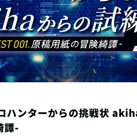
ンターからの挑戦状 akiha
綺譚-