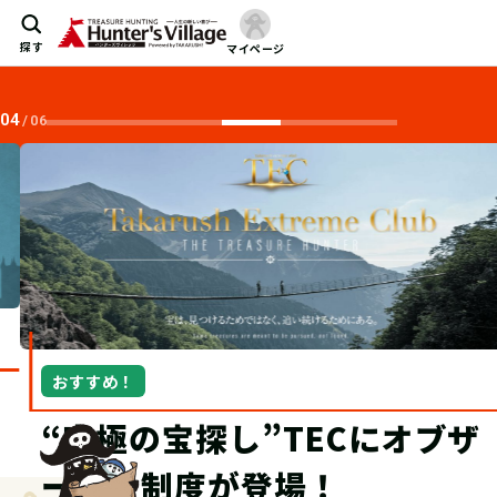
探す
マイページ
04
/
06
おすすめ！
“究極の宝探し”TECにオブザ
ーバー制度が登場！