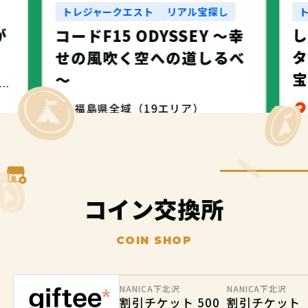
トレジャークエスト
リアル宝探し
が
コードF15 ODYSSEY ～幸
タ
せの風吹く空への道しるべ
～
・名古屋市・NANICA -NAGOYA-
福島県全域（19エリア）
無料
コイン交換所
COIN SHOP
NANICA下北沢
NANICA下北沢
割引チケット 500
割引チケット