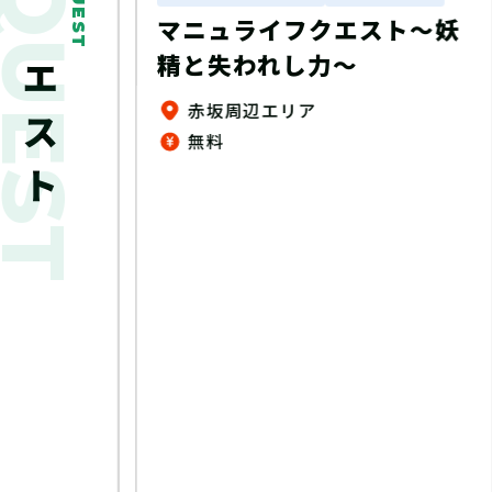
新着クエスト
QUEST
ート謎
マニュライフクエスト～妖
精と失われし力～
ゆめタウン、ゆめマート、ゆめテラス、 ゆめシティ、ゆめモール店内（一部店舗除く）
赤坂周辺エリア
無料