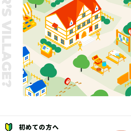
UNTER’S VILLAGE?
初めての方へ