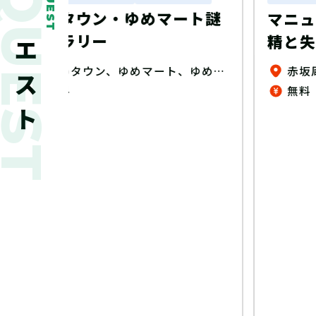
新着クエスト
QUEST
ート謎
マニュライフクエスト～妖
精と失われし力～
ゆめタウン、ゆめマート、ゆめテラス、 ゆめシティ、ゆめモール店内（一部店舗除く）
赤坂周辺エリア
無料