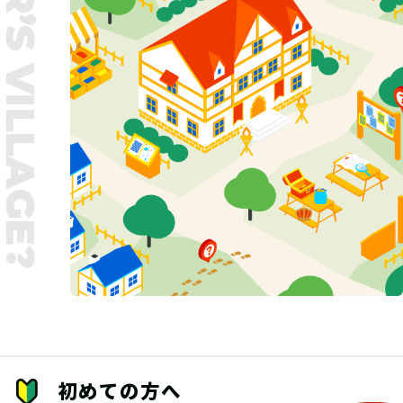
UNTER’S VILLAGE?
初めての方へ