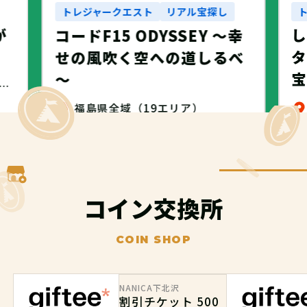
トレジャークエスト
リアル宝探し
が
コードF15 ODYSSEY ～幸
タ
せの風吹く空への道しるべ
～
・名古屋市・NANICA -NAGOYA-
福島県全域（19エリア）
無料
コイン交換所
COIN SHOP
NANICA下北沢
割引チケット 500