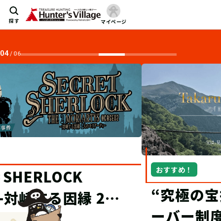
探す
マイページ
04
/
06
おすすめ！
“究極の宝探し”TECにオブザ
ーバー制度が登場！