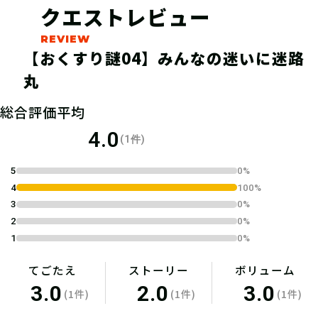
クエストレビュー
【おくすり謎04】みんなの迷いに迷路
丸
04
1.キットを購入する
総合評価平均
TAKARAPORTでゲット！
4.0
(1件)
筆記用具など必要なものを準備しよ
5
0%
う！
4
100%
3
0%
2
0%
1
0%
05
2.謎を解く
てごたえ
ストーリー
ボリューム
3.0
2.0
3.0
ひとりでチャレンジするもよし、お友
(1件)
(1件)
(1件)
達や家族と協力するのもよし！