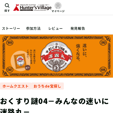
探す
マイページ
ストーリー
参加方法
レビュー
発見報告
ホームクエスト
おうちde宝探し
おくすり謎04－みんなの迷いに
迷路丸－