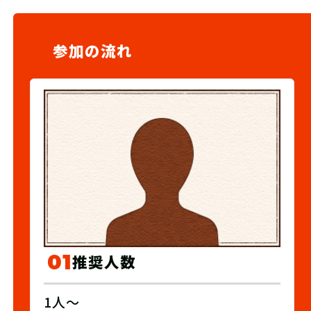
参加の流れ
01
推奨人数
1人～