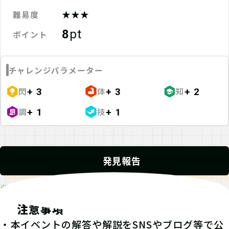
★★★
難易度
8
pt
ポイント
チャレンジパラメーター
閃
体
知
+ 3
+ 3
+ 2
調
技
+ 1
+ 1
発見報告
※発見報告にGPSを使用するクエストが一部存在します。
注意事項
・本イベントの解答や解説をSNSやブログ等で公