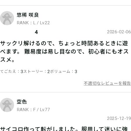
悠稀 咲良
RANK：L / Lv.22
06
3.答えを入力する
4
2026-02-06
サックリ解けるので、ちょっと時間あるときに遊
マイページで【最終キーワード】を入
べます。 難易度は易し目なので、初心者にもオス
力して、ハンターポイントを手に入れ
スメ。
よう！
てごたえ
ストーリー
ボリューム
3
2
3
不適切なレビューを報告
空色
RANK：F / Lv.77
2025-12-19
サイコロ作って転がしました。服用して迷いに強