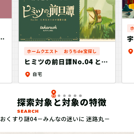
こ
ホームクエスト
おうちde宝探し
ヒミツの前日譚No.04 とあ
るカエルの素敵な旅
自宅
探索対象と対象の特徴
おくすり謎04－みんなの迷いに 迷路丸－