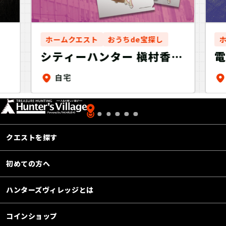
ホームクエスト
おうちde宝探し
シティーハンター 槇村香編
団
『シティーハンター香の極
件
自宅
秘捜査』（お持ち帰り謎）
Q
師
R
クエストを探す
L
初めての方へ
ハンターズヴィレッジとは
コインショップ