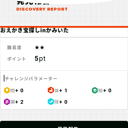
発見報告
おえかき宝探しinかみいた
★★
難易度
5
pt
ポイント
チャレンジパラメーター
閃
体
知
+ 0
+ 1
+ 0
調
技
+ 2
+ 0