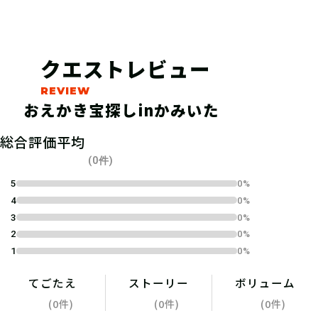
クエストレビュー
おえかき宝探しinかみいた
総合評価平均
(0件)
5
0%
03
STEP3
4
0%
3
0%
2
0%
パネルを見つけて絵とキーワードをか
1
0%
こう
てごたえ
ストーリー
ボリューム
(0件)
(0件)
(0件)