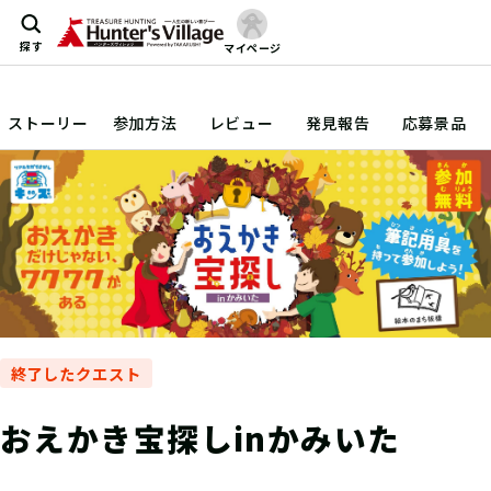
探す
マイページ
ストーリー
参加方法
レビュー
発見報告
応募景品
終了したクエスト
おえかき宝探しinかみいた