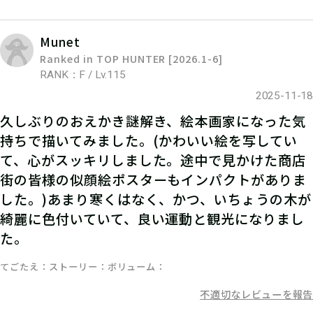
Munet
Ranked in TOP HUNTER [2026.1-6]
RANK：F / Lv.115
2025-11-18
久しぶりのおえかき謎解き、絵本画家になった気
持ちで描いてみました。(かわいい絵を写してい
て、心がスッキリしました。途中で見かけた商店
街の皆様の似顔絵ポスターもインパクトがありま
した。)あまり寒くはなく、かつ、いちょうの木が
綺麗に色付いていて、良い運動と観光になりまし
04
STEP4
た。
中央図書館で答えを報告して景品をゲ
てごたえ
ストーリー
ボリューム
ットしよう
不適切なレビューを報告
※ハンターポイントを獲得する場合は