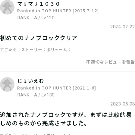
マサマサ１０３０
達や家族と協力するのもよし！
Ranked in TOP HUNTER [2025.7-12]
RANK：A / Lv.120
2024-02-22
06
初めてのナノブロッククリア
4.発見報告をする
てごたえ
ストーリー
ボリューム
発見報告ボタンを押して、画像報告を
不適切なレビューを報告
しよう！
じぇいえむ
Ranked in TOP HUNTER [2021.1-6]
RANK：A / Lv.130
2023-05-08
追加されたナノブロックですが、まずは比較的易
しめのものから完成させました。