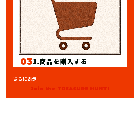
03
1.商品を購入する
宝探しSHOPならおうちにキットが届
さらに表示
くよ！
Join the TREASURE HUNT!