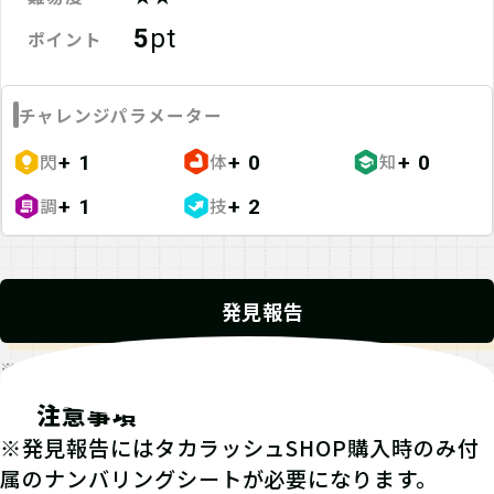
5
pt
ポイント
チャレンジパラメーター
閃
体
知
+ 1
+ 0
+ 0
調
技
+ 1
+ 2
発見報告
※発見報告にGPSを使用するクエストが一部存在します。
注意事項
※発見報告にはタカラッシュSHOP購入時のみ付
属のナンバリングシートが必要になります。