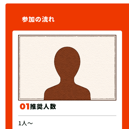
参加の流れ
01
推奨人数
1人〜