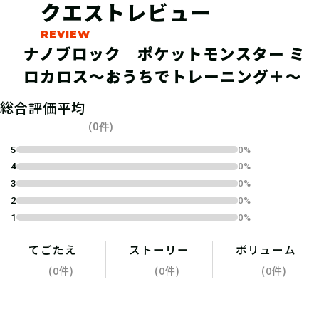
クエストレビュー
ナノブロック ポケットモンスター ミ
ロカロス〜おうちでトレーニング＋〜
04
2.参加表明をする
総合評価平均
(0件)
参加表明をして、クリア時に参加表明
5
0%
4
0%
報酬をGETしよう！
3
0%
2
0%
1
0%
05
3.組み立てる
てごたえ
ストーリー
ボリューム
(0件)
(0件)
(0件)
手順通りにブロックを組み立てよう！
ひとりでチャレンジするもよし、お友