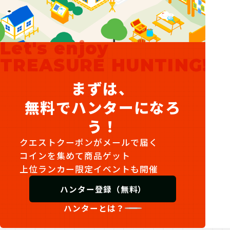
Let's enjoy
TREASURE HUNTING!
まずは、
無料でハンターになろ
う！
クエストクーポンがメールで届く
コインを集めて商品ゲット
上位ランカー限定イベントも開催
ハンター登録（無料）
ハンターとは？