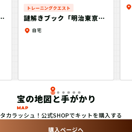
トレーニングクエスト
ス
速
謎解きブック「明治東亰恋
伽～月蝕の交響曲～」小泉
自宅
八雲
宝の地図と手がかり
タカラッシュ！公式SHOPでキットを購入する
購入ページへ