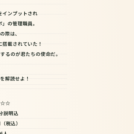
をインプットされ
ボ」の管理職員。
事の際は、
に搭載されていた！
にするのが君たちの使命だ。
を解読せよ！
★☆☆
5分説明込
0円（税込）
6人