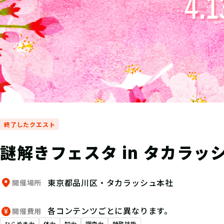
終了したクエスト
謎解きフェスタ in タカラッシュ
東京都品川区・タカラッシュ本社
開催場所
各コンテンツごとに異なります。
開催費用
ひらめき力
体力
知力
調査力
特殊技能