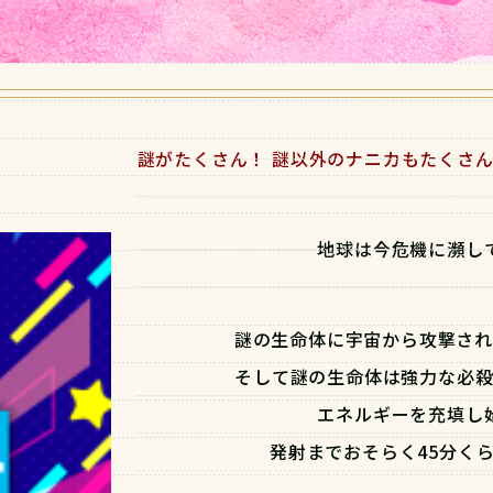
謎がたくさん！ 謎以外のナニカもたくさん
地球は今危機に瀕し
謎の生命体に宇宙から攻撃さ
そして謎の生命体は強力な必殺
エネルギーを充填し
発射までおそらく45分く