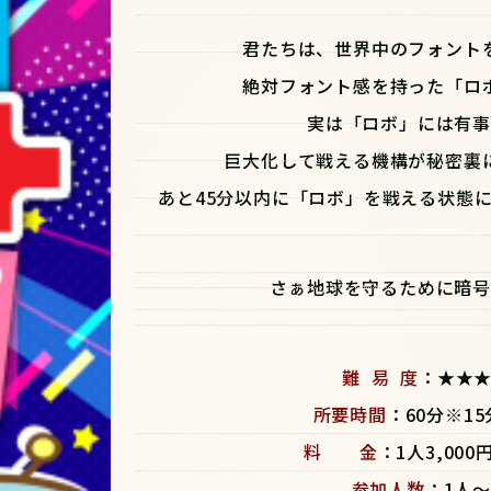
君たちは、世界中のフォント
絶対フォント感を持った「ロ
実は「ロボ」には有
巨大化して戦える機構が秘密裏
あと45分以内に「ロボ」を戦える状態
さぁ地球を守るために暗号
難 易 度
：★★
所要時間
：60分※1
料 金
：1人3,00
参加人数
：1人～