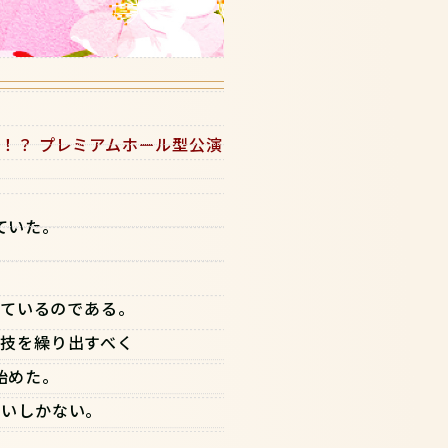
！？ プレミアムホール型公演
ていた。
れているのである。
技を繰り出すべく
始めた。
らいしかない。