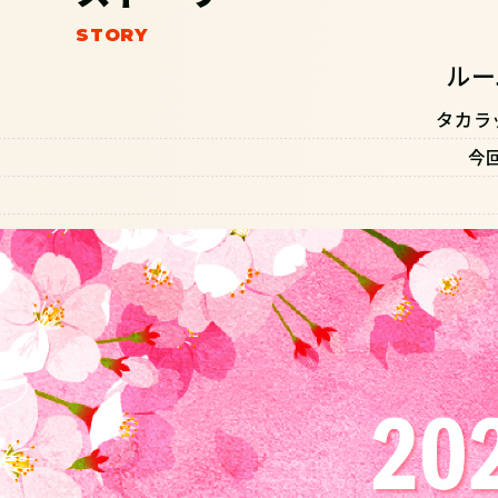
ルー
タカラ
今