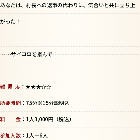
あなたは、村長への返事の代わりに、気合いと共に立ち上
がった！
……サイコロを掴んで！
難 易 度
：★★★☆☆
所要時間
：75分※15分説明込
料 金
：1人3,000円（税込）
参加人数
：1人～6人