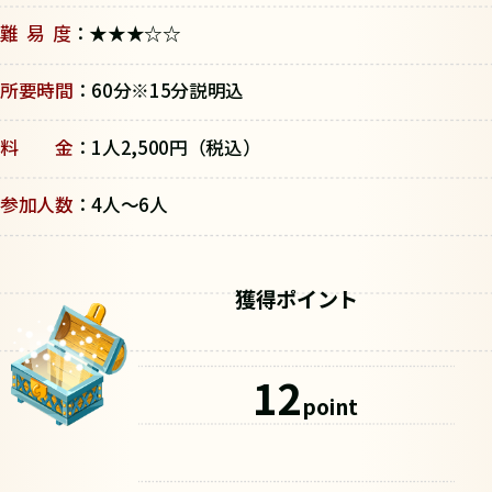
難 易 度
：★★★☆☆
所要時間
：60分※15分説明込
料 金
：1人2,500円（税込）
参加人数
：4人～6人
獲得ポイント
12
point