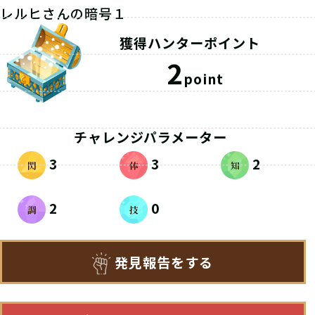
レルヒさんの暗号１
獲得ハンターポイント
2
point
チャレンジパラメーター
3
3
2
2
0
発見報告をする