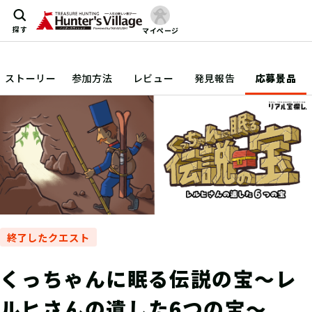
探す
マイページ
ストーリー
参加方法
レビュー
発見報告
応募景品
終了したクエスト
くっちゃんに眠る伝説の宝～レ
ルヒさんの遺した6つの宝～