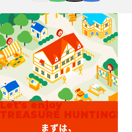
Let's enjoy
TREASURE HUNTING!
まずは、