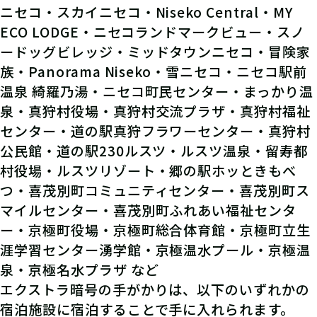
ニセコ・スカイニセコ・Niseko Central・MY
ECO LODGE・ニセコランドマークビュー・スノ
ードッグビレッジ・ミッドタウンニセコ・冒険家
族・Panorama Niseko・雪ニセコ・ニセコ駅前
温泉 綺羅乃湯・ニセコ町民センター・まっかり温
泉・真狩村役場・真狩村交流プラザ・真狩村福祉
センター・道の駅真狩フラワーセンター・真狩村
公民館・道の駅230ルスツ・ルスツ温泉・留寿都
村役場・ルスツリゾート・郷の駅ホッときもべ
つ・喜茂別町コミュニティセンター・喜茂別町ス
マイルセンター・喜茂別町ふれあい福祉センタ
ー・京極町役場・京極町総合体育館・京極町立生
涯学習センター湧学館・京極温水プール・京極温
泉・京極名水プラザ など
エクストラ暗号の手がかりは、以下のいずれかの
宿泊施設に宿泊することで手に入れられます。