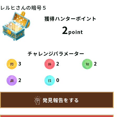
レルヒさんの暗号５
獲得ハンターポイント
2
point
チャレンジパラメーター
3
2
2
2
0
発見報告をする