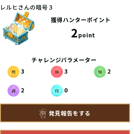
レルヒさんの暗号３
獲得ハンターポイント
2
point
チャレンジパラメーター
3
3
2
2
0
発見報告をする