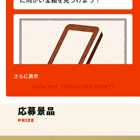
に向かい宝箱を見つけよう！
さらに表示
Join the TREASURE HUNT!
03
③宝を報告しよう
応募景品
宝を見つけたら、キーワード報告サイ
ト（WEB）に報告しよう！