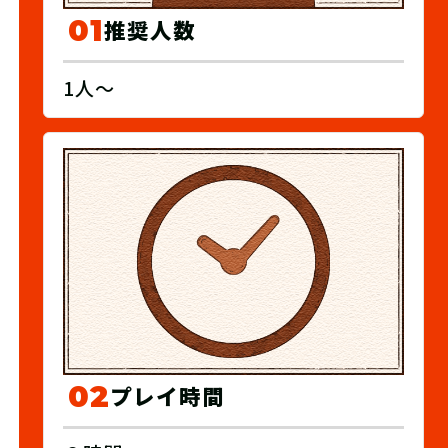
01
推奨人数
1人～
02
プレイ時間