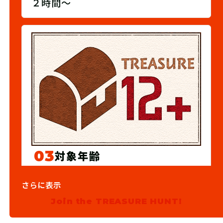
２時間～
03
対象年齢
12歳以上
さらに表示
Join the TREASURE HUNT!