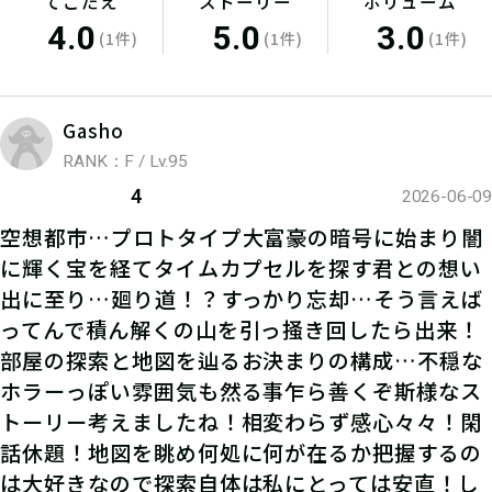
てごたえ
ストーリー
ボリューム
4.0
5.0
3.0
(1件)
(1件)
(1件)
Gasho
RANK：F / Lv.95
05
2.キットを購入する
4
2026-06-09
空想都市…プロトタイプ大富豪の暗号に始まり闇
宝探しSHOPならおうちにキットが届
に輝く宝を経てタイムカプセルを探す君との想い
くよ！ 筆記用具やスマートフォンな
出に至り…廻り道！？すっかり忘却…そう言えば
ど必要なものを準備しよう！
ってんで積ん解くの山を引っ掻き回したら出来！
部屋の探索と地図を辿るお決まりの構成…不穏な
ホラーっぽい雰囲気も然る事乍ら善くぞ斯様なス
トーリー考えましたね！相変わらず感心々々！閑
話休題！地図を眺め何処に何が在るか把握するの
は大好きなので探索自体は私にとっては安直！し