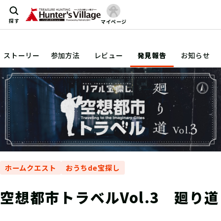
探す
マイページ
ストーリー
参加方法
レビュー
発見報告
お知らせ
ホームクエスト
おうちde宝探し
空想都市トラベルVol.3 廻り道