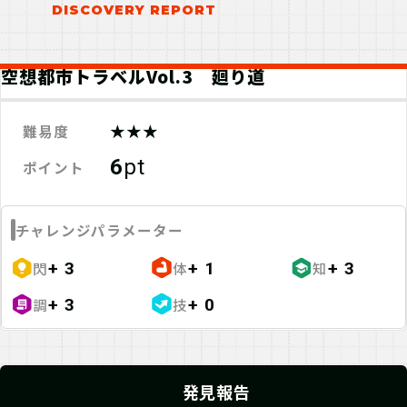
空想都市トラベルVol.3 廻り道
★★★
難易度
6
pt
ポイント
チャレンジパラメーター
閃
体
知
+ 3
+ 1
+ 3
調
技
+ 3
+ 0
発見報告