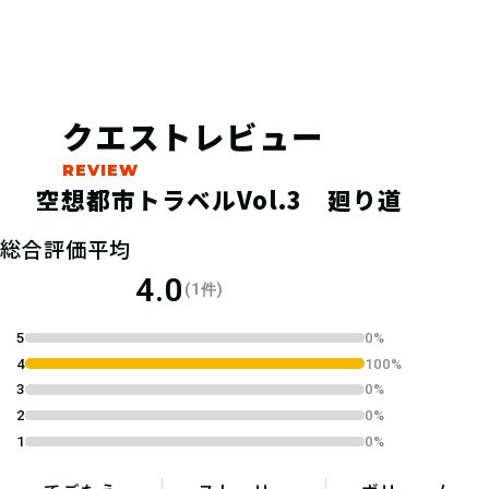
クエストレビュー
空想都市トラベルVol.3 廻り道
04
総合評価平均
1.参加表明をする
4.0
(1件)
参加表明をして、クリア時に参加表明
5
0%
報酬をGETしよう！
4
100%
3
0%
2
0%
1
0%