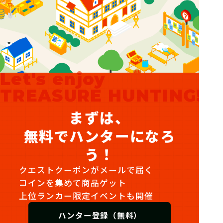
Let's enjoy
TREASURE HUNTING!
まずは、
無料でハンターになろ
う！
クエストクーポンがメールで届く
コインを集めて商品ゲット
上位ランカー限定イベントも開催
ハンター登録（無料）