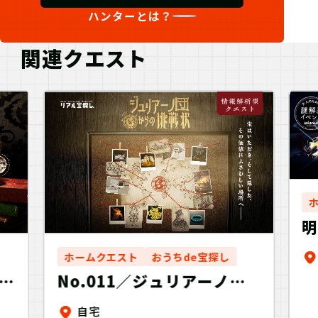
ハンターとは？
関連クエスト
ホームクエスト
おうちde宝探し
イ
No.011／ジュリアーノ団
からの挑戦状
自宅