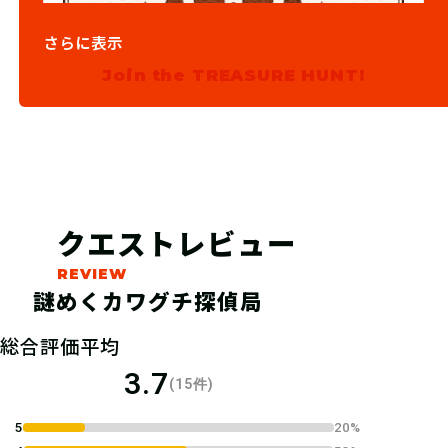
さらに表示
Join the TREASURE HUNT!
03
発見報告をしよう！
宝箱を発見出来たら、報告サイトに
クエストレビュー
【宝発見のキーワード】を報告しよ
う！【宝発見のキーワード】が正しけ
謎めくカワグチ探偵局
ればアンケートに回答して豪華賞品が
当たる抽選に応募できるよ！
総合評価平均
3.7
(15件)
5
20%