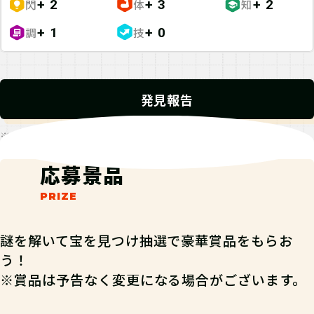
閃
体
知
+ 2
+ 3
+ 2
調
技
+ 1
+ 0
発見報告
※発見報告にGPSを使用するクエストが一部存在します。
応募景品
謎を解いて宝を見つけ抽選で豪華賞品をもらお
う！
※賞品は予告なく変更になる場合がございます。