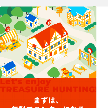
Let's enjoy
TREASURE HUNTING!
まずは、