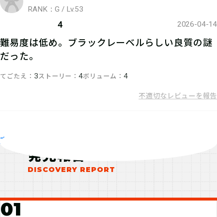
RANK：G / Lv.53
4
2026-04-14
難易度は低め。ブラックレーベルらしい良質の謎
だった。
てごたえ
ストーリー
ボリューム
3
4
4
不適切なレビューを報告
gabeji
すべて見る
RANK：A / Lv.95
発見報告
3
2026-04-06
感心する謎があったり、解き直しがあったりと、
物語を含め楽しめました。あっちを食べちゃうよ
うな、とある料理名が少し怖かった(笑)。
01