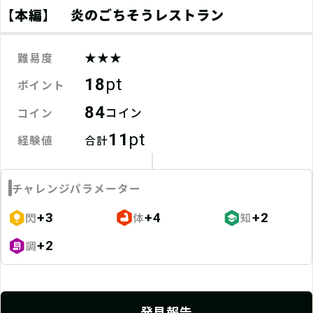
てごたえ
ストーリー
ボリューム
【本編】 炎のごちそうレストラン
不適切なレビューを報告
★★★
難易度
レビューを全て見る
18
pt
ポイント
84
コイン
コイン
11
pt
経験値
合計
炎のごちそうレストラン〜炎が消えた
チャレンジパラメーター
日〜
閃
体
知
+3
+4
+2
総合評価平均
調
+2
4.0
(8件)
5
25%
4
50%
発見報告