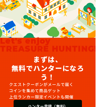
Let's enjoy
TREASURE HUNTING!
まずは、
無料でハンターになろ
う！
クエストクーポンがメールで届く
コインを集めて商品ゲット
上位ランカー限定イベントも開催
ハンター登録（無料）