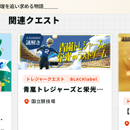
理を追い求める物語＿＿＿
関連クエスト
トレジャークエスト
BLACKlabel
青嵐トレジャーズと栄光の
ラストゲーム
国立競技場
2
け
D