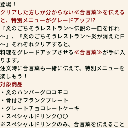
gabeji
登場！
閃
体
知
+4
+2
+1
クリアした方しか分からない≪合言葉≫を伝える
RANK：A / Lv.95
調
技
+3
+2
と、特別メニューがグレードアップ⁉
3
2026-04-06
『炎のごちそうレストラン～伝説の一皿を作れ
移動距離は短めでも、いろんな趣向があって楽し
～』、『炎のごちそうレストラン～炎が消えた日
めました。個人的には本編よりも好き。寒風吹く
発見報告
～』それぞれクリアすると、
中、屋外のベンチで解読作業をしていた時はきつ
料理をグレードアップさせる
≪合言葉≫
が手に入
かったけれど(笑)。
※発見報告にGPSを使用するクエストが一部存在します。
ります。
てごたえ
ストーリー
ボリューム
注文時に合言葉も一緒に伝えて、特別メニューを
楽しもう！
不適切なレビューを報告
対象商品
・炎のハンバーグロコモコ
レビューを全て見る
・骨付きフランクプレート
・グレートチョコレートケーキ
・スペシャルドリンク〇〇
※スペシャルドリンクのみ、合言葉を伝えること