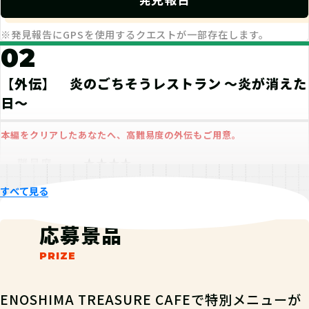
3
25%
2
0%
※発見報告にGPSを使用するクエストが一部存在します。
1
0%
02
てごたえ
ストーリー
ボリューム
【外伝】 炎のごちそうレストラン ～炎が消えた
4.0
3.9
3.6
(7件)
(7件)
(7件)
日～
本編をクリアしたあなたへ、高難易度の外伝もご用意。
なぞをとくせい
★★★★
難易度
RANK：G / Lv.53
12
pt
ポイント
すべて見る
3
2026-04-14
外伝としてちょうどいい内容だった
84
コイン
コイン
応募景品
12
pt
経験値
合計
てごたえ
ストーリー
ボリューム
2
2
2
不適切なレビューを報告
チャレンジパラメーター
ENOSHIMA TREASURE CAFEで特別メニューが