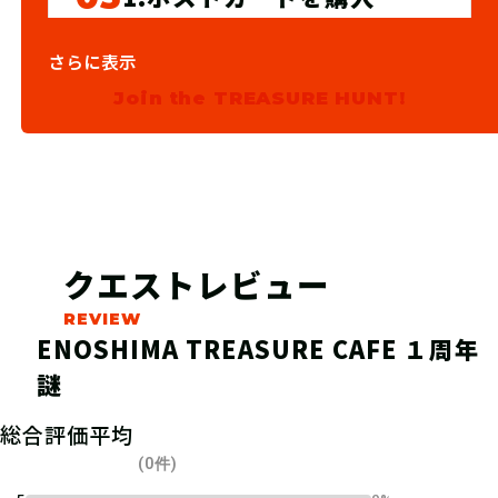
江の島トレジャーカフェで特別メニュ
さらに表示
ーを購入しよう！ 筆記用具やスマー
Join the TREASURE HUNT!
トフォンなど必要なものを準備しよ
う！
クエストレビュー
ENOSHIMA TREASURE CAFE １周年
謎
総合評価平均
(0件)