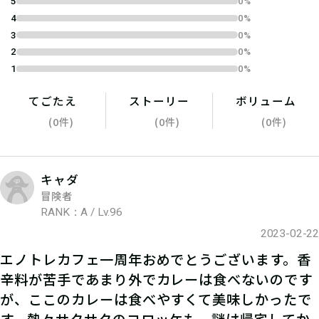
04
2.謎を解く
5
0%
4
0%
3
0%
謎を解こう！ひとりでチャレンジする
2
0%
もよし、お友達や家族と協力するのも
1
0%
よし！
てごたえ
ストーリー
ボリューム
(0件)
(0件)
(0件)
キャダ
冒険者
RANK：A / Lv.96
2023-02-22
エノトレカフェ一周年おめでとうございます。香
辛料が苦手であまり外でカレーは食べないのです
が、ここのカレーは食べやすくて美味しかったで
05
3.発見報告をする