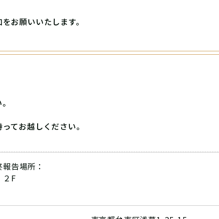
加をお願いいたします。
い。
。
持ってお越しください。
終報告場所：
 ２F