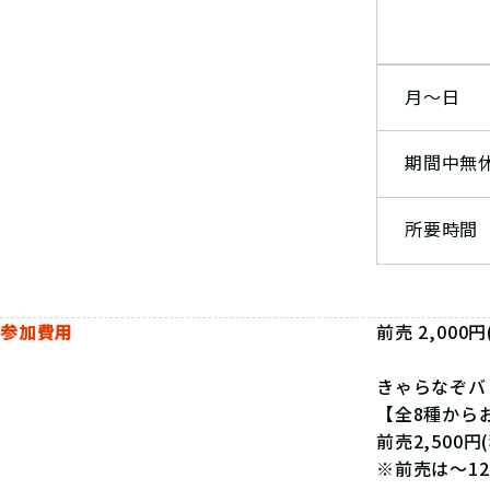
月～日
期間中無
所要時間
参加費用
前売 2,000
きゃらなぞバ
【全8種から
前売2,500円
※前売は～12/