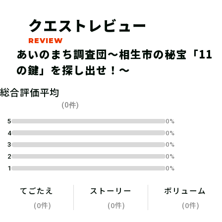
のキーワード】を報告しよう。【宝発
クエストレビュー
見のキーワード】が正しければ豪華賞
品が当たる抽選に応募できるよ！
あいのまち調査団〜相生市の秘宝「11
の鍵」を探し出せ！〜
総合評価平均
(0件)
5
0%
4
0%
3
0%
2
0%
1
0%
てごたえ
ストーリー
ボリューム
04
ハンターポイントをゲット
(0件)
(0件)
(0件)
しよう！