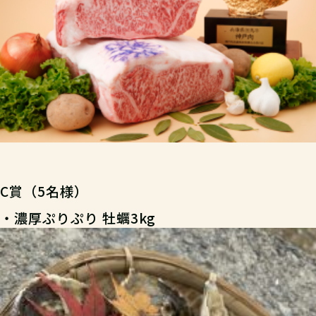
C賞（5名様）
・濃厚ぷりぷり 牡蠣3kg