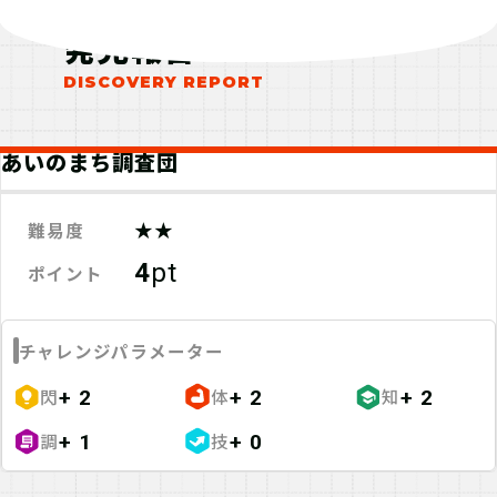
発見報告
あいのまち調査団
★★
難易度
4
pt
ポイント
チャレンジパラメーター
閃
体
知
+ 2
+ 2
+ 2
調
技
+ 1
+ 0