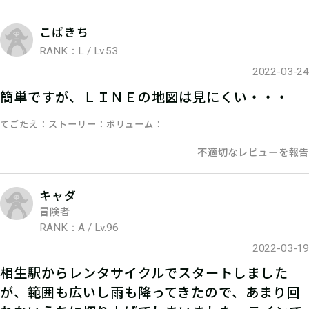
ハンターズヴィレッジの発見報告を行
こばきち
い、ポイントを獲得しよう！
RANK：L / Lv.53
2022-03-24
簡単ですが、ＬＩＮＥの地図は見にくい・・・
てごたえ
ストーリー
ボリューム
不適切なレビューを報告
キャダ
冒険者
RANK：A / Lv.96
2022-03-19
相生駅からレンタサイクルでスタートしました
が、範囲も広いし雨も降ってきたので、あまり回