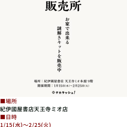
■場所
紀伊國屋書店天王寺ミオ店
■日時
1/15(水)～2/25(火)