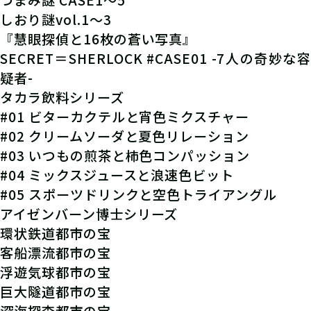
しおり謎vol.1～3
『慧眼探偵と16枚の蒼い写真』
SECRET＝SHERLOCK #CASE01 -7人の奇妙な容
疑者-
タカラ飲料シリーズ
#01 ビターカクテルと宵色ミクスチャー
#02 クリームソーダと夏色リレーション
#03 いつもの煎茶と柿色コンパッション
#04 ミックスジュースと浪速色ビット
#05 スポーツドリンクと空色トライアングル
アイゼンバーン博士シリーズ
環状鉄道都市の宝
客船漂流都市の宝
浮遊気球都市の宝
巨大隧道都市の宝
深海探査都市の宝