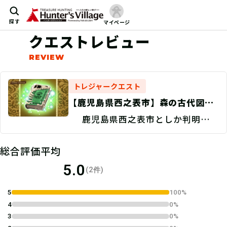
探す
マイページ
クエストレビュー
トレジャークエスト
【鹿児島県西之表市】森の古代図鑑
を探せ！/現地捜索 Discovery
鹿児島県西之表市としか判明して
いない。
総合評価平均
5.0
(2件)
5
100%
4
0%
3
0%