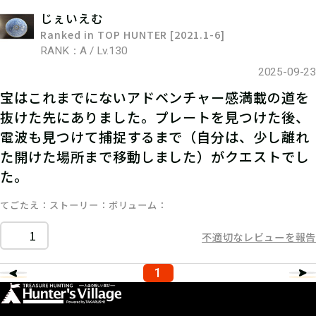
じぇいえむ
Ranked in TOP HUNTER [2021.1-6]
RANK：A / Lv.130
2025-09-23
宝はこれまでにないアドベンチャー感満載の道を
抜けた先にありました。プレートを見つけた後、
電波も見つけて捕捉するまで（自分は、少し離れ
た開けた場所まで移動しました）がクエストでし
た。
てごたえ
ストーリー
ボリューム
1
不適切なレビューを報告
1