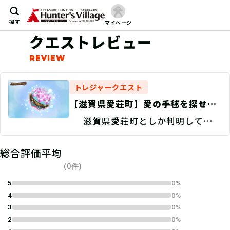
探す
マイページ
クエストレビュー
トレジャークエスト
【滋賀県愛荘町】愛の手毬を探せ！/
現地捜索 Discovery
滋賀県愛荘町としか判明していな
い。
総合評価平均
(0件)
5
0%
4
0%
3
0%
2
0%