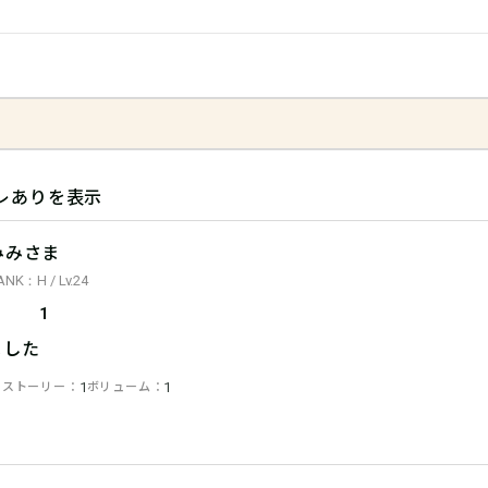
レありを表示
みみさま
ANK：H / Lv.24
1
ました
ストーリー
ボリューム
1
1
1