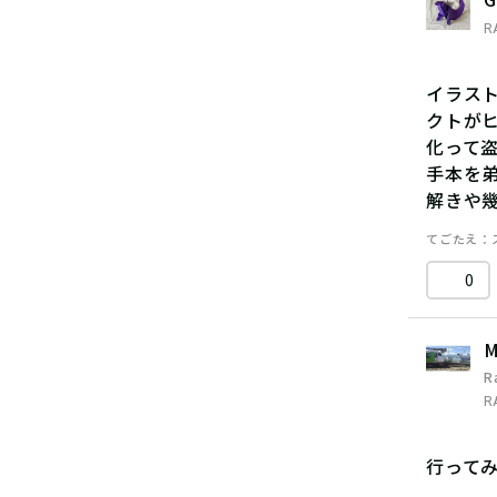
R
イラス
クトが
化って
手本を
解きや
てごたえ
0
M
R
R
行って