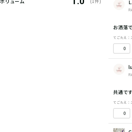
1.0
ボリューム
(1件)
L
R
お洒落
てごたえ
0
l
R
共通で
てごたえ
0
G