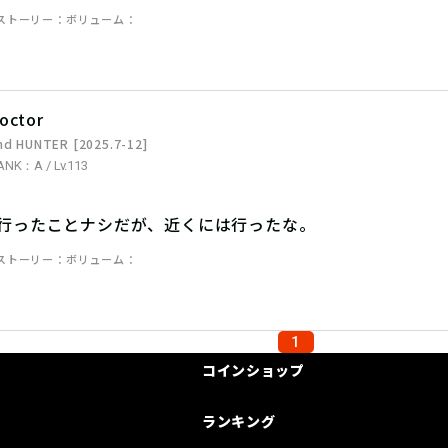
ストーリー
ボリューム
octor
nd HUNTER [2025.7-12]
ANK：A / Lv.113
。行ったことナシだが、近くには行ったな。
ストーリー
ボリューム
1
コインショップ
ランキング