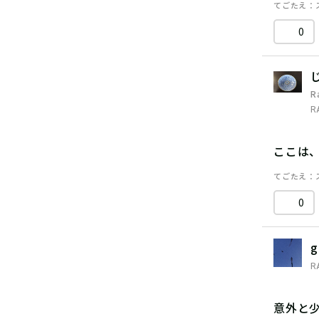
てごたえ
0
R
R
ここは
てごたえ
0
g
R
意外と