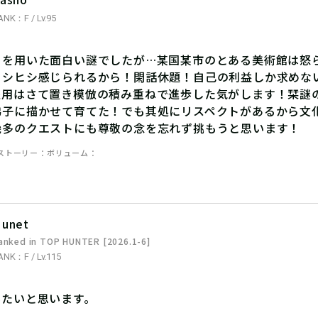
ANK：F / Lv.95
トを用いた面白い謎でしたが…某国某市のとある美術館は怒
ヒシヒシ感じられるから！閑話休題！自己の利益しか求めな
盗用はさて置き模倣の積み重ねで進歩した気がします！栞謎
弟子に描かせて育てた！でも其処にリスペクトがあるから文
幾多のクエストにも尊敬の念を忘れず挑もうと思います！
ストーリー
ボリューム
unet
anked in TOP HUNTER [2026.1-6]
ANK：F / Lv.115
みたいと思います。