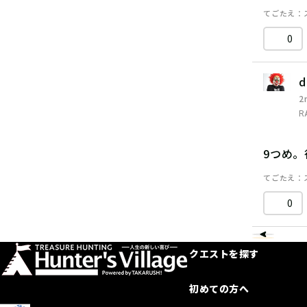
てごたえ
0
d
2
R
9つめ
てごたえ
0
クエストを探す
初めての方へ