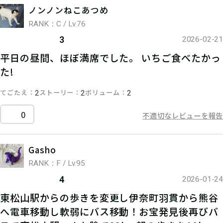
ノンノンねこあつめ
RANK：C / Lv.76
3
2026-02-21
平日の昼間、ほぼ満席でした。 いちご食べたかっ
た!
てごたえ
ストーリー
ボリューム
2
2
2
0
不適切なレビューを報告
Gasho
RANK：F / Lv.95
4
2026-01-24
東松山駅からの歩きを変更し伊奈町羽貫から熊谷
へ電車移動し軟弱にバス移動！お宝発見後再びバ