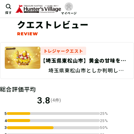
探す
マイページ
クエストレビュー
トレジャークエスト
【埼玉県東松山市】黄金の甘味を探
せ！/現地捜索 Discovery
埼玉県東松山市としか判明してい
ない。
総合評価平均
3.8
(4件)
5
25%
4
25%
3
50%