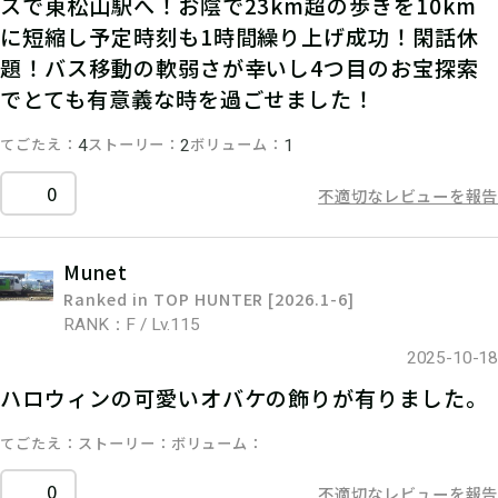
スで東松山駅へ！お陰で23km超の歩きを10km
に短縮し予定時刻も1時間繰り上げ成功！閑話休
題！バス移動の軟弱さが幸いし4つ目のお宝探索
でとても有意義な時を過ごせました！
てごたえ
ストーリー
ボリューム
4
2
1
0
不適切なレビューを報告
Munet
Ranked in TOP HUNTER [2026.1-6]
RANK：F / Lv.115
2025-10-18
ハロウィンの可愛いオバケの飾りが有りました。
てごたえ
ストーリー
ボリューム
0
不適切なレビューを報告