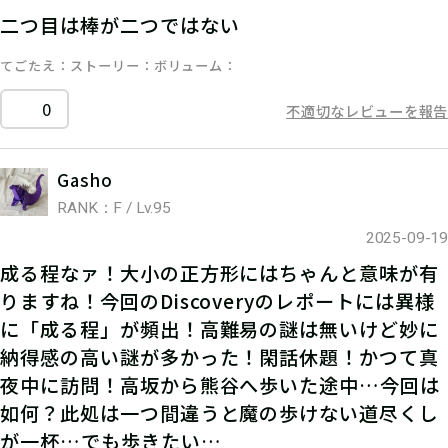
二つ目は棒が二つではない
てごたえ
ストーリー
ボリューム
0
不適切なレビューを報告
Gasho
RANK：F / Lv.95
2025-09-19
成る程なァ！大小の正方形にはちゃんと意味が有
りますね！今回のDiscoveryのレポートには異様
に「成る程」が頻出！高難易の謎は無いけど妙に
納得感の高い謎が多かった！閑話休題！かつて真
夜中に訪問！高坂から熊谷へ歩いた途中…今回は
如何？此処は一つ間違うと魔の歩けない道尽くし
が一杯…でも歩きたい…