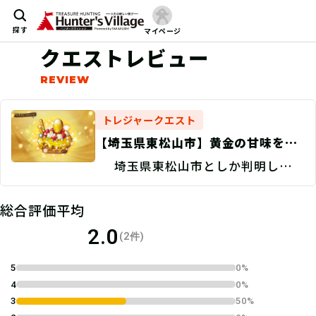
探す
マイページ
クエストレビュー
トレジャークエスト
【埼玉県東松山市】黄金の甘味を探
せ！/捜索地点特定 Discovery
埼玉県東松山市としか判明してい
ない。
総合評価平均
2.0
(2件)
5
0%
4
0%
3
50%