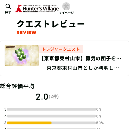
探す
マイページ
クエストレビュー
トレジャークエスト
【東京都東村山市】勇気の団子を探
せ！/捜索地点特定 Discovery
東京都東村山市としか判明してい
ない。
総合評価平均
2.0
(2件)
5
0%
4
0%
3
50%