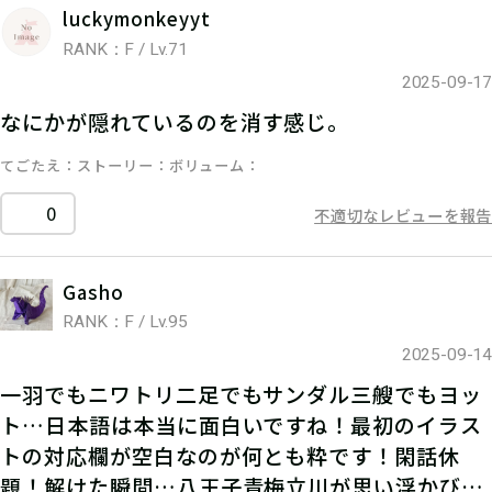
luckymonkeyyt
RANK：F / Lv.71
2025-09-17
なにかが隠れているのを消す感じ。
てごたえ
ストーリー
ボリューム
0
不適切なレビューを報告
Gasho
RANK：F / Lv.95
2025-09-14
一羽でもニワトリ二足でもサンダル三艘でもヨッ
ト…日本語は本当に面白いですね！最初のイラス
トの対応欄が空白なのが何とも粋です！閑話休
題！解けた瞬間…八王子青梅立川が思い浮かび…