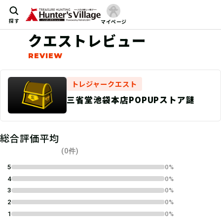
探す
マイページ
クエストレビュー
トレジャークエスト
三省堂池袋本店POPUPストア謎
総合評価平均
(0件)
5
0%
4
0%
3
0%
2
0%
1
0%