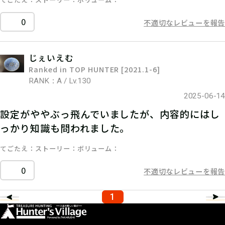
0
不適切なレビューを報告
じぇいえむ
Ranked in TOP HUNTER [2021.1-6]
RANK：A / Lv.130
2025-06-14
設定がややぶっ飛んでいましたが、内容的にはし
っかり知識も問われました。
てごたえ
ストーリー
ボリューム
0
不適切なレビューを報告
1