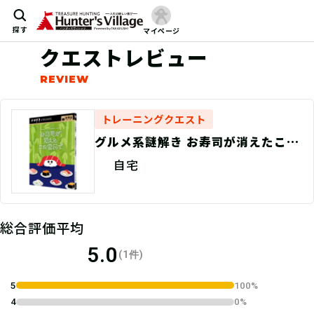
探す
マイページ
クエストレビュー
トレーニングクエスト
グルメ系謎解き お寿司が消えたこの
世界で（制作：ClaGla）
自宅
総合評価平均
5.0
(1件)
5
100%
4
0%