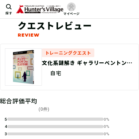
探す
マイページ
クエストレビュー
トレーニングクエスト
文化系謎解き ギャラリーペントンの
鑑定依頼（制作：ClaGla）
自宅
総合評価平均
(0件)
5
0%
4
0%
3
0%